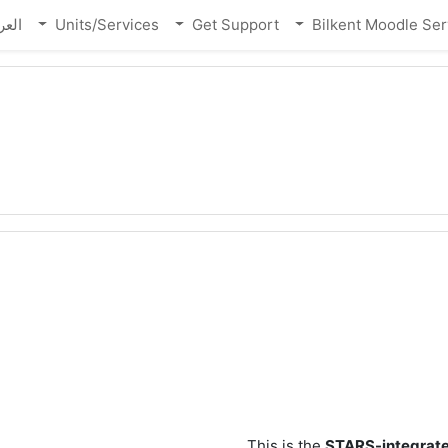
 ‎(ar)‎
Units/Services
Get Support
Bilkent Moodle Ser
This is the
STARS-integrate