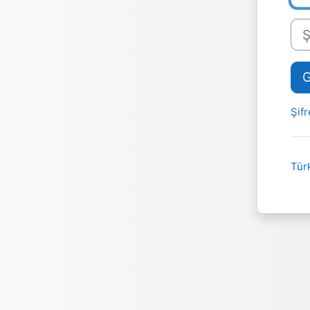
Şifr
G
Şif
Türk